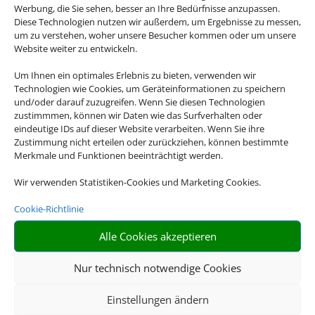
Werbung, die Sie sehen, besser an Ihre Bedürfnisse anzupassen.
Diese Technologien nutzen wir außerdem, um Ergebnisse zu messen,
um zu verstehen, woher unsere Besucher kommen oder um unsere
Freitag:
Website weiter zu entwickeln.
09:00
-
13:00
|
15:00
-
18:30
Um Ihnen ein optimales Erlebnis zu bieten, verwenden wir
Technologien wie Cookies, um Geräteinformationen zu speichern
Samstag:
und/oder darauf zuzugreifen. Wenn Sie diesen Technologien
zustimmmen, können wir Daten wie das Surfverhalten oder
09:00
-
14:00
eindeutige IDs auf dieser Website verarbeiten. Wenn Sie ihre
Zustimmung nicht erteilen oder zurückziehen, können bestimmte
Montag bis Samstag bis 20:00 Uhr
Merkmale und Funktionen beeinträchtigt werden.
zusätzliche Beratungstermine nach
Wir verwenden Statistiken-Cookies und Marketing Cookies.
Vereinbarung
Cookie-Richtlinie
Reisebüro Santo
Irscher Str. 38C
Alle Cookies akzeptieren
D-54439 Saarburg
Nur technisch notwendige Cookies
Einstellungen ändern
info@reisebuero-santo.de