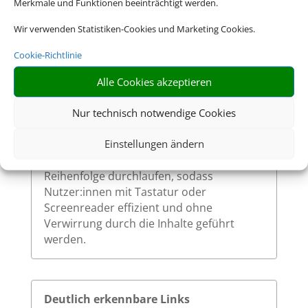
Merkmale und Funktionen beeinträchtigt werden.
Wir verwenden Statistiken-Cookies und Marketing Cookies.
Sinnvolle Fokusreihenfolge bei
Cookie-Richtlinie
Tastaturnutzung
Alle Cookies akzeptieren
Die Fokusreihenfolge auf unserer Website
ist logisch und entspricht dem visuellen
Nur technisch notwendige Cookies
Aufbau der Seite. Beim Navigieren mit der
Einstellungen ändern
Tabulatortaste werden interaktive
Elemente in einer nachvollziehbaren
Reihenfolge durchlaufen, sodass
Nutzer:innen mit Tastatur oder
Screenreader effizient und ohne
Verwirrung durch die Inhalte geführt
werden.
Deutlich erkennbare Links