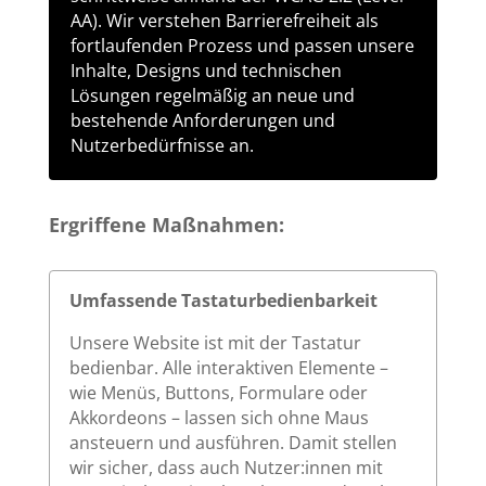
AA). Wir verstehen Barrierefreiheit als
fortlaufenden Prozess und passen unsere
Inhalte, Designs und technischen
Lösungen regelmäßig an neue und
bestehende Anforderungen und
Nutzerbedürfnisse an.
Ergriffene Maßnahmen:
Umfassende Tastaturbedienbarkeit
Unsere Website ist mit der Tastatur
bedienbar. Alle interaktiven Elemente –
wie Menüs, Buttons, Formulare oder
Akkordeons – lassen sich ohne Maus
ansteuern und ausführen. Damit stellen
wir sicher, dass auch Nutzer:innen mit