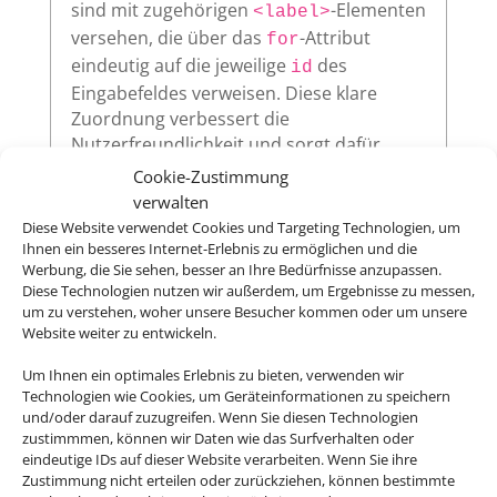
sind mit zugehörigen
-Elementen
<label>
versehen, die über das
-Attribut
for
eindeutig auf die jeweilige
des
id
Eingabefeldes verweisen. Diese klare
Zuordnung verbessert die
Nutzerfreundlichkeit und sorgt dafür,
dass assistive Technologien wie
Cookie-Zustimmung
Screenreader die Beschriftungen korrekt
verwalten
vorlesen.
Diese Website verwendet Cookies und Targeting Technologien, um
Ihnen ein besseres Internet-Erlebnis zu ermöglichen und die
Werbung, die Sie sehen, besser an Ihre Bedürfnisse anzupassen.
Diese Technologien nutzen wir außerdem, um Ergebnisse zu messen,
um zu verstehen, woher unsere Besucher kommen oder um unsere
Sichtbarer Fokus
Website weiter zu entwickeln.
Alle interaktiven Elemente auf unserer
Um Ihnen ein optimales Erlebnis zu bieten, verwenden wir
Website – wie Links, Buttons oder
Technologien wie Cookies, um Geräteinformationen zu speichern
Formularfelder – zeigen klar sichtbar an,
und/oder darauf zuzugreifen. Wenn Sie diesen Technologien
wenn sie per Tastatur ausgewählt werden.
zustimmmen, können wir Daten wie das Surfverhalten oder
eindeutige IDs auf dieser Website verarbeiten. Wenn Sie ihre
So ermöglichen wir eine vollständige
Zustimmung nicht erteilen oder zurückziehen, können bestimmte
Bedienung auch ohne Maus.