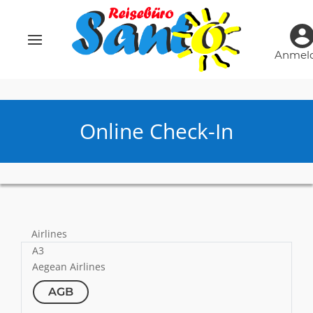
Anmel
Online Check-In
Airlines
A3
Aegean Airlines
AGB