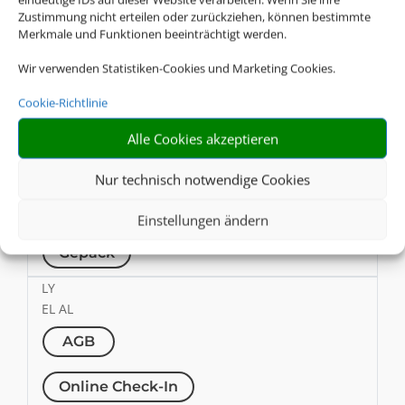
Zustimmung nicht erteilen oder zurückziehen, können bestimmte
Online Check-In
Merkmale und Funktionen beeinträchtigt werden.
Wir verwenden Statistiken-Cookies und Marketing Cookies.
Gepäck
Cookie-Richtlinie
MS
Egyptair
Alle Cookies akzeptieren
AGB
Nur technisch notwendige Cookies
Online Check-In
Einstellungen ändern
Gepäck
LY
EL AL
AGB
Online Check-In