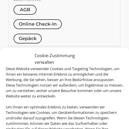
AGB
Online Check-In
Gepäck
DL
Cookie-Zustimmung
Delta Air Lines
verwalten
AGB
Diese Website verwendet Cookies und Targeting Technologien, um
Ihnen ein besseres Internet-Erlebnis zu ermöglichen und die
Werbung, die Sie sehen, besser an Ihre Bedürfnisse anzupassen.
Online Check-In
Diese Technologien nutzen wir außerdem, um Ergebnisse zu messen,
um zu verstehen, woher unsere Besucher kommen oder um unsere
Gepäck
Website weiter zu entwickeln.
U2
Um Ihnen ein optimales Erlebnis zu bieten, verwenden wir
Technologien wie Cookies, um Geräteinformationen zu speichern
easyJet
und/oder darauf zuzugreifen. Wenn Sie diesen Technologien
zustimmmen, können wir Daten wie das Surfverhalten oder
AGB
eindeutige IDs auf dieser Website verarbeiten. Wenn Sie ihre