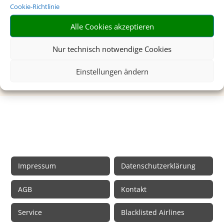
Cookie-Richtlinie
Hier erhalten Sie kompetente
reisemedizinische Beratung für Ihr Ferienziel.
Alle Cookies akzeptieren
Mehr dazu
Nur technisch notwendige Cookies
Einstellungen ändern
Rechtliche Informationen
Impressum
Datenschutzerklärung
AGB
Kontakt
Service
Blacklisted Airlines