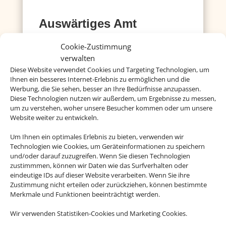
Auswärtiges Amt
Hier gibt´s Infos zu Ländern, Visa, Europa und
Cookie-Zustimmung
einigem mehr
verwalten
Diese Website verwendet Cookies und Targeting Technologien, um
Mehr dazu
Ihnen ein besseres Internet-Erlebnis zu ermöglichen und die
Werbung, die Sie sehen, besser an Ihre Bedürfnisse anzupassen.
Diese Technologien nutzen wir außerdem, um Ergebnisse zu messen,
um zu verstehen, woher unsere Besucher kommen oder um unsere
Deutsche Visa und
Website weiter zu entwickeln.
Konsular Gesellschaft
Um Ihnen ein optimales Erlebnis zu bieten, verwenden wir
Hier erhalten Sie Visa- und
Technologien wie Cookies, um Geräteinformationen zu speichern
Einreiseinformationen.
und/oder darauf zuzugreifen. Wenn Sie diesen Technologien
zustimmmen, können wir Daten wie das Surfverhalten oder
eindeutige IDs auf dieser Website verarbeiten. Wenn Sie ihre
Mehr dazu
Zustimmung nicht erteilen oder zurückziehen, können bestimmte
Merkmale und Funktionen beeinträchtigt werden.
Wir verwenden Statistiken-Cookies und Marketing Cookies.
Reisemedizin